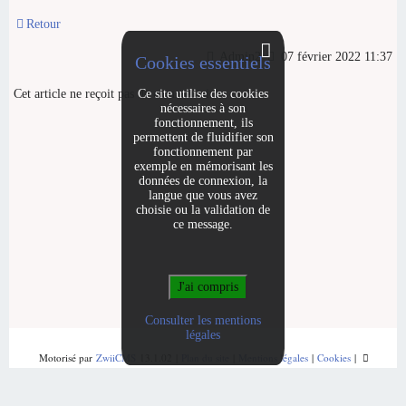
Retour
Admin2
07 février 2022 11:37
Cookies essentiels
Cet article ne reçoit pas de commentaire.
Ce site utilise des cookies
nécessaires à son
fonctionnement, ils
permettent de fluidifier son
fonctionnement par
exemple en mémorisant les
données de connexion, la
langue que vous avez
choisie ou la validation de
ce message.
Consulter les mentions
légales
Motorisé par
ZwiiCMS
13.1.02
|
Plan du site
|
Mentions légales
|
Cookies
|