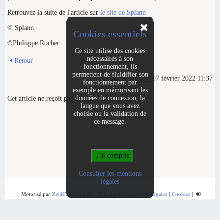
Retrouvez la suite de l'article sur
le site de Splann
© Splann
Cookies essentiels
©Philiippe Rocher
Ce site utilise des cookies
nécessaires à son
Retour
fonctionnement, ils
permettent de fluidifier son
Admin2
07 février 2022 11:37
fonctionnement par
exemple en mémorisant les
données de connexion, la
Cet article ne reçoit pas de commentaire.
langue que vous avez
choisie ou la validation de
ce message.
Consulter les mentions
légales
Motorisé par
ZwiiCMS
13.1.02
|
Plan du site
|
Mentions légales
|
Cookies
|